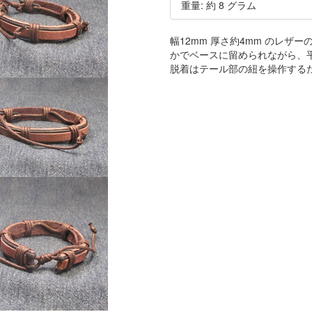
重量: 約 8 グラム
幅12mm 厚さ約4mm のレザ
かでベースに留められながら、
脱着はテール部の紐を操作する