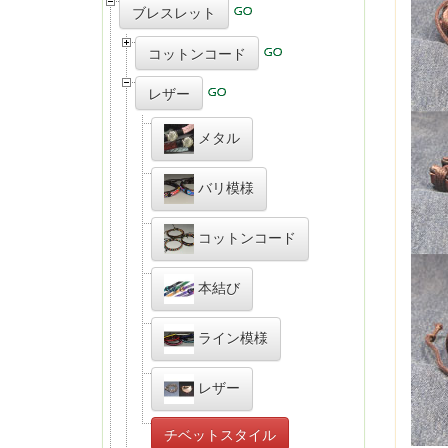
ブレスレット
コットンコード
レザー
メタル
バリ模様
コットンコード
本結び
ライン模様
レザー
チベットスタイル