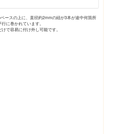
ーのベースの上に、直径約2mmの紐が3本が途中何箇所
平行に巻かれています。
だけで容易に付け外し可能です。