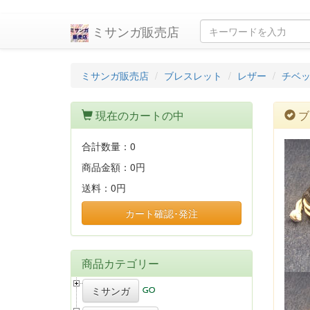
ミサンガ販売店
ミサンガ販売店
ブレスレット
レザー
チベ
現在のカートの中
ブ
合計数量：
0
商品金額：
0円
送料：
0円
カート確認･発注
商品カテゴリー
ミサンガ