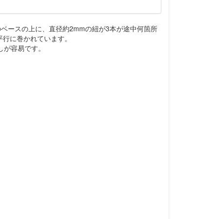
ーのベースの上に、直径約2mmの紐が3本が途中何箇所
平行に巻かれています。
け外しが容易です。