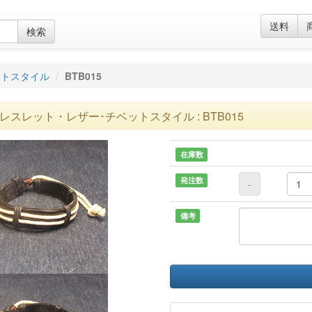
送料
検索
ットスタイル
BTB015
レスレット・レザー･チベットスタイル : BTB015
在庫数
発注数
-
備考