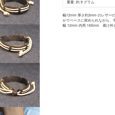
重量: 約 9 グラム
幅12mm 厚さ約3mm のレザ
かでベースに留められながら、
幅 12mm 内周 165mm 着