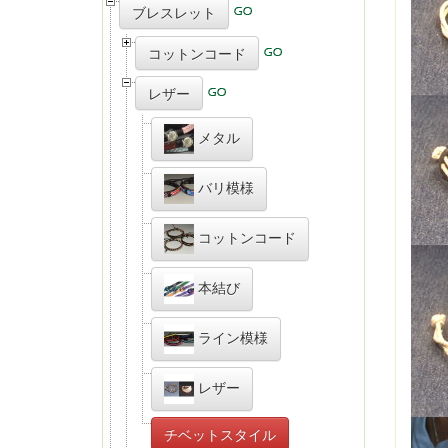
ブレスレット
コットンコード
レザー
メタル
バリ模様
コットンコード
本結び
ライン模様
レザー
チベットスタイル