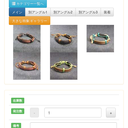
カテゴリー一覧へ
メイン
別アングル1
別アングル2
別アングル3
装着
大きな画像:ギャラリー
在庫数
発注数
-
+
備考