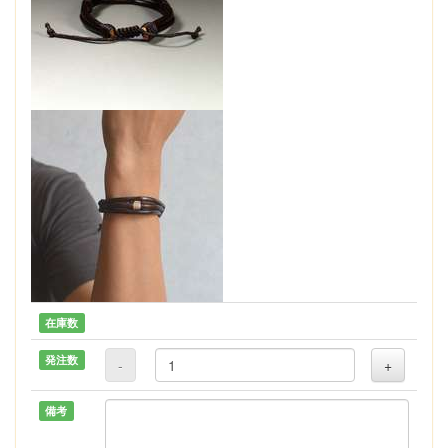
在庫数
発注数
-
+
備考