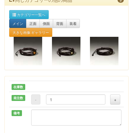
3
カテゴリー一覧へ
メイン
正面
側面
背面
装着
大きな画像:ギャラリー
在庫数
発注数
-
+
備考