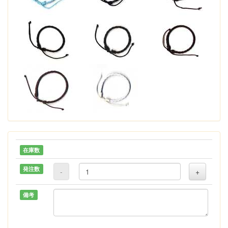
在庫数
発注数
-
+
備考