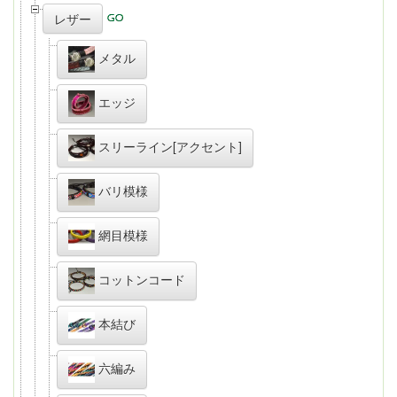
レザー
メタル
エッジ
スリーライン[アクセント]
バリ模様
網目模様
コットンコード
本結び
六編み