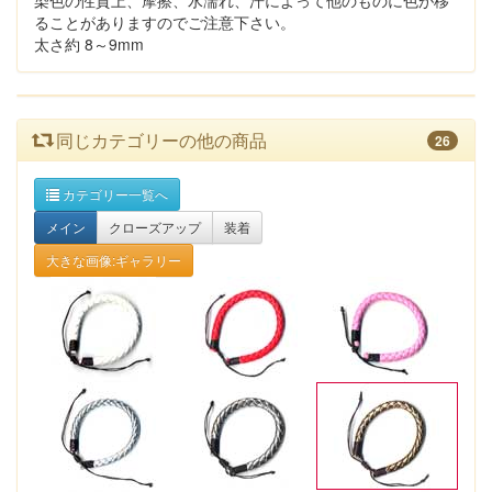
染色の性質上、摩擦、水濡れ、汗によって他のものに色が移
ることがありますのでご注意下さい。
太さ約 8～9mm
同じカテゴリーの他の商品
26
カテゴリー一覧へ
メイン
クローズアップ
装着
大きな画像:ギャラリー