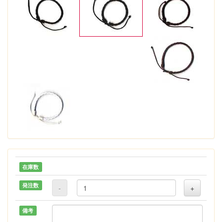
在庫数
発注数
-
+
備考