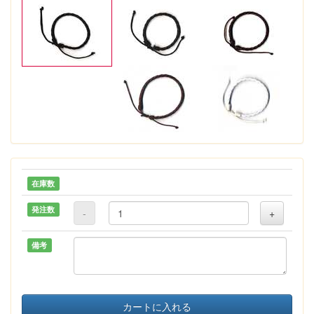
在庫数
発注数
-
+
備考
カートに入れる