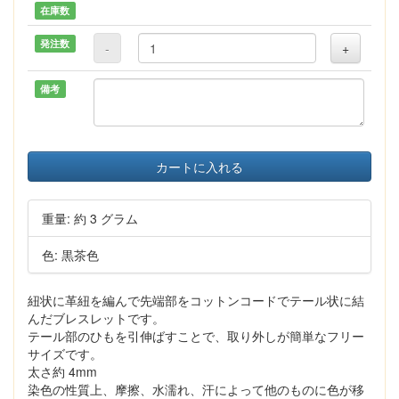
在庫数
発注数
-
+
備考
カートに入れる
重量: 約 3 グラム
色: 黒茶色
紐状に革紐を編んで先端部をコットンコードでテール状に結
んだブレスレットです。
テール部のひもを引伸ばすことで、取り外しが簡単なフリー
サイズです。
太さ約 4mm
染色の性質上、摩擦、水濡れ、汗によって他のものに色が移