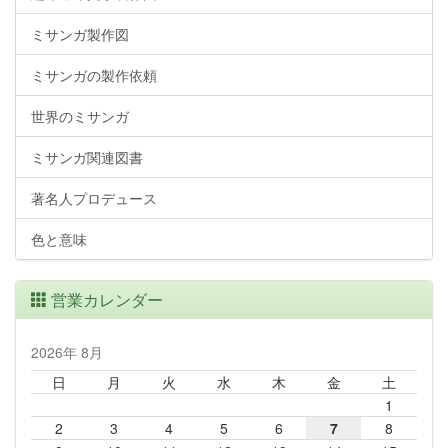
ミサンガ製作図
ミサンガの製作依頼
世界のミサンガ
ミサンガ関連図書
著名人プロデュース
色と意味
営業カレンダー
2026年 8月
日
月
火
水
木
金
土
1
2
3
4
5
6
7
8