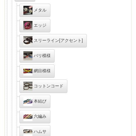
メタル
エッジ
スリーライン[アクセント]
バリ模様
網目模様
コットンコード
本結び
六編み
ハムサ