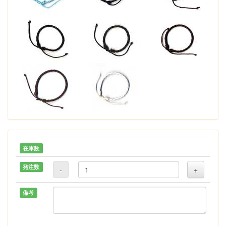
在庫数
発注数
-
+
備考