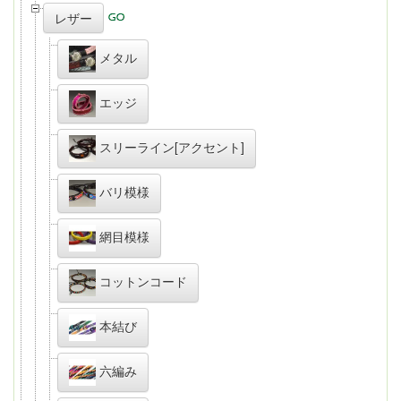
レザー
メタル
エッジ
スリーライン[アクセント]
バリ模様
網目模様
コットンコード
本結び
六編み