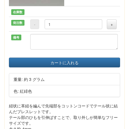
在庫数
発注数
-
+
備考
カートに入れる
重量: 約 3 グラム
色: 紅緋色
紐状に革紐を編んで先端部をコットンコードでテール状に結
んだブレスレットです。
テール部のひもを引伸ばすことで、取り外しが簡単なフリー
サイズです。
太さ約 4mm