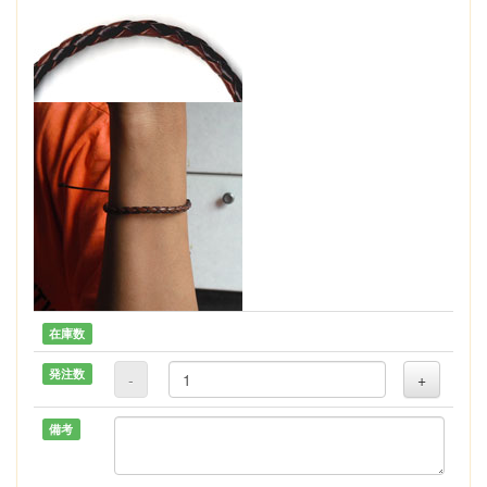
在庫数
発注数
-
+
備考