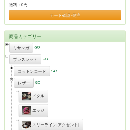
送料：
0円
カート確認･発注
商品カテゴリー
ミサンガ
ブレスレット
コットンコード
レザー
メタル
エッジ
スリーライン[アクセント]