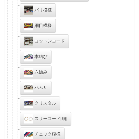
バリ模様
網目模様
コットンコード
本結び
六編み
ハムサ
クリスタル
スリーコード[細]
チェック模様