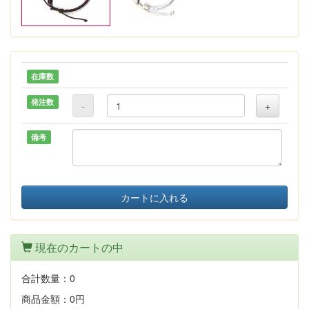
在庫数
発注数
-
+
備考
カートに入れる
現在のカートの中
合計数量：
0
商品金額：
0円