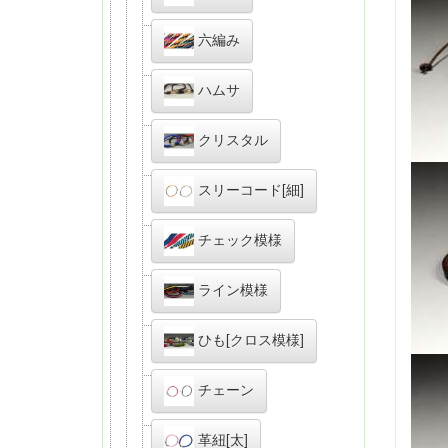
六編み
ハムサ
クリスタル
スリーコード[細]
チェック模様
ライン模様
ひも[クロス模様]
チェーン
革紐[太]