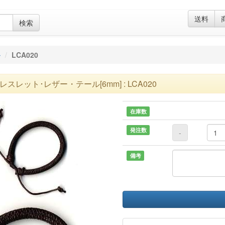
送料
検索
ル
LCA020
レスレット･レザー・テール[6mm] : LCA020
在庫数
発注数
-
備考