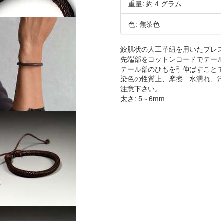
重量: 約 4 グラム
色: 焦茶色
鮫肌状の人工革紐を用いたブレ
先端部をコットンコードでテー
テール部のひもを引伸ばすこと
染色の性質上、摩擦、水濡れ、
注意下さい。
太さ: 5～6mm