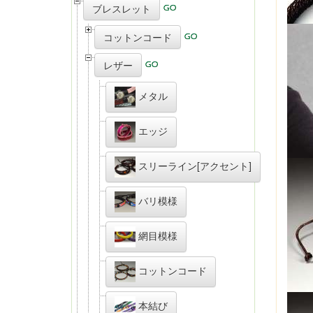
ブレスレット
コットンコード
レザー
メタル
エッジ
スリーライン[アクセント]
バリ模様
網目模様
コットンコード
本結び