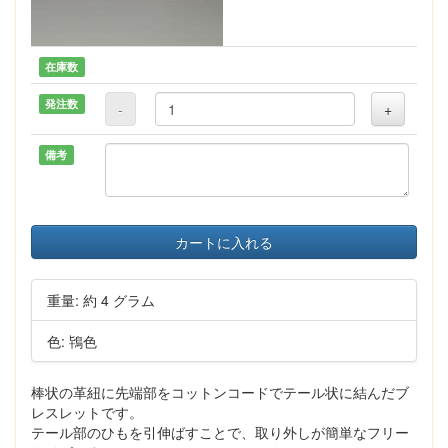
在庫数
発注数
-
+
備考
カートに入れる
重量: 約 4 グラム
色: 鴇色
棒状の革紐に先端部をコットンコードでテール状に結んだブ
レスレットです。
テール部のひもを引伸ばすことで、取り外しが簡単なフリー