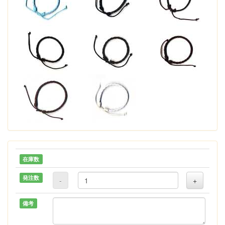
在庫数
発注数
-
+
備考