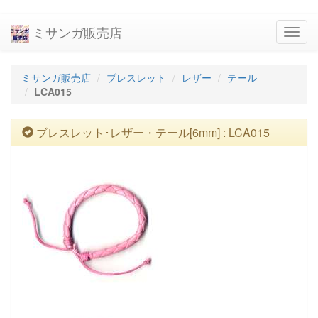
ミサンガ販売店
navig
ミサンガ販売店
ブレスレット
レザー
テール
LCA015
ブレスレット･レザー・テール[6mm] : LCA015