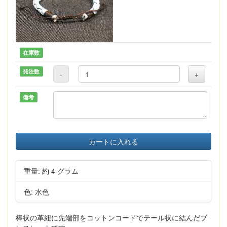
在庫数
発注数
-
+
備考
カートに入れる
重量: 約 4 グラム
色: 水色
棒状の革紐に先端部をコットンコードでテール状に結んだブ