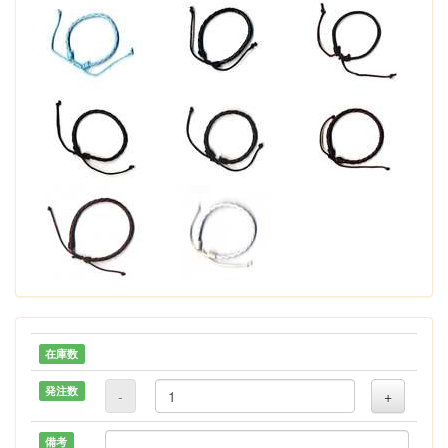
在庫数
発注数
-
+
備考