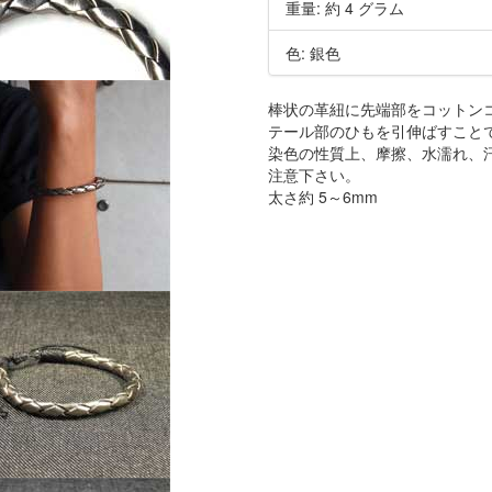
重量: 約 4 グラム
色: 銀色
棒状の革紐に先端部をコットン
テール部のひもを引伸ばすこと
染色の性質上、摩擦、水濡れ、
注意下さい。
太さ約 5～6mm