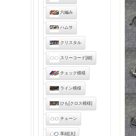
六編み
ハムサ
クリスタル
スリーコード[細]
チェック模様
ライン模様
ひも[クロス模様]
チェーン
革紐[太]