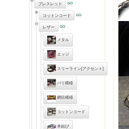
ブレスレット
コットンコード
レザー
メタル
エッジ
スリーライン[アクセント]
バリ模様
網目模様
コットンコード
本結び