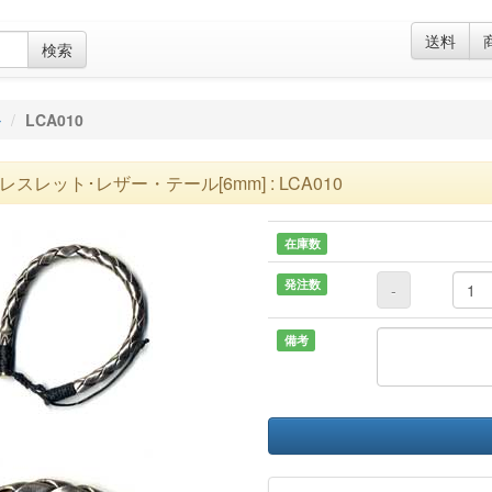
送料
検索
ル
LCA010
レスレット･レザー・テール[6mm] : LCA010
在庫数
発注数
-
備考