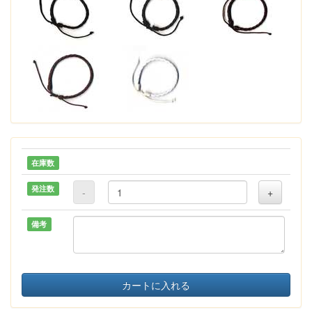
在庫数
発注数
-
+
備考
カートに入れる