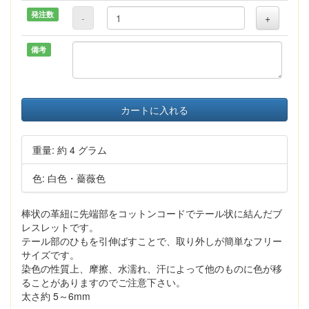
発注数
-
+
備考
カートに入れる
重量: 約 4 グラム
色: 白色・薔薇色
棒状の革紐に先端部をコットンコードでテール状に結んだブ
レスレットです。
テール部のひもを引伸ばすことで、取り外しが簡単なフリー
サイズです。
染色の性質上、摩擦、水濡れ、汗によって他のものに色が移
ることがありますのでご注意下さい。
太さ約 5～6mm