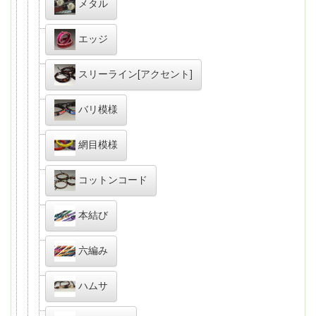
メタル
エッジ
スリーライン[アクセント]
バリ模様
網目模様
コットンコード
本結び
六編み
ハムサ