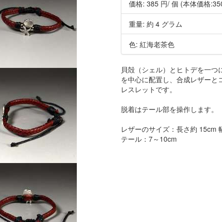
価格:
385 円
/ 個
(本体価格:35
重量: 約 4 グラム
色: 紅海老茶色
貝殻（シェル）とヒトデを一つにし
を中心に配置し、合成レザーと
レスレットです。
脱着はテール部を操作します。
レザーのサイズ：長さ約 15cm 幅
テール：7～10cm