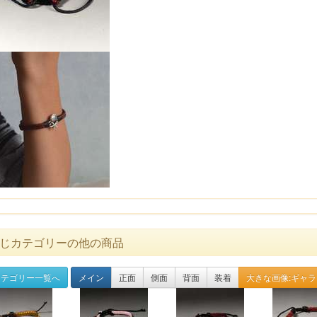
じカテゴリーの他の商品
テゴリー一覧へ
メイン
正面
側面
背面
装着
大きな画像:ギャ