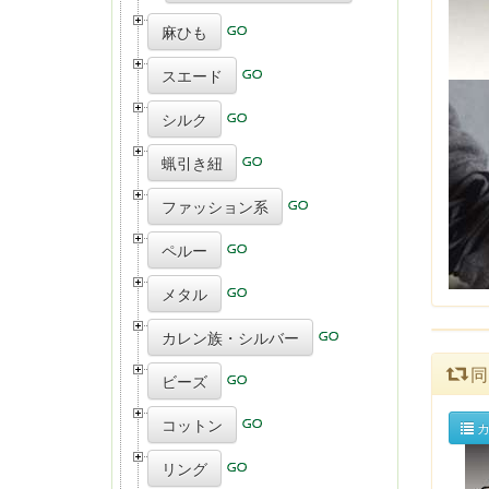
麻ひも
スエード
シルク
蝋引き紐
ファッション系
ペルー
メタル
カレン族・シルバー
同
ビーズ
コットン
カ
リング