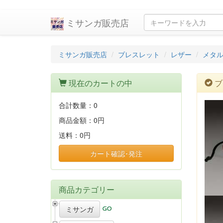
ミサンガ販売店
ミサンガ販売店
ブレスレット
レザー
メタ
現在のカートの中
ブ
合計数量：
0
商品金額：
0円
送料：
0円
カート確認･発注
商品カテゴリー
ミサンガ