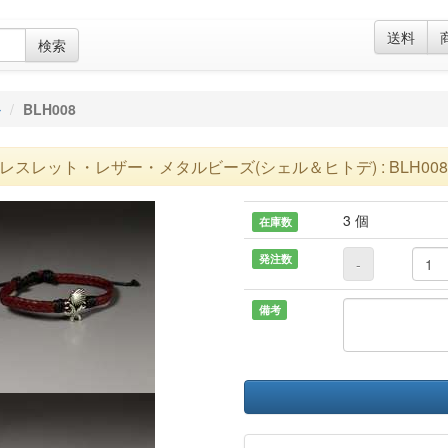
送料
検索
ル
BLH008
レスレット・レザー・メタルビーズ(シェル＆ヒトデ) : BLH008
3 個
在庫数
発注数
-
備考