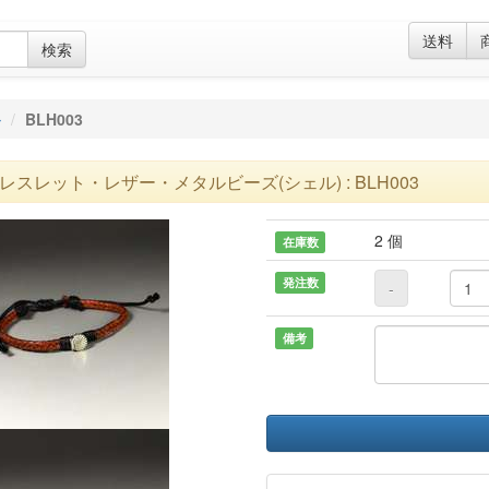
送料
検索
ル
BLH003
レスレット・レザー・メタルビーズ(シェル) : BLH003
2 個
在庫数
発注数
-
備考