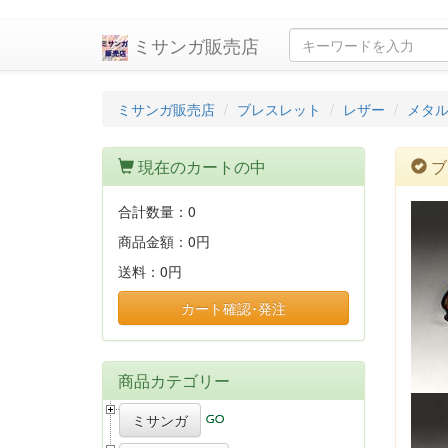
ミサンガ販売店
ミサンガ販売店
ブレスレット
レザー
メタ
現在のカートの中
ブ
合計数量：
0
商品金額：
0円
送料：
0円
カート確認･発注
商品カテゴリー
ミサンガ