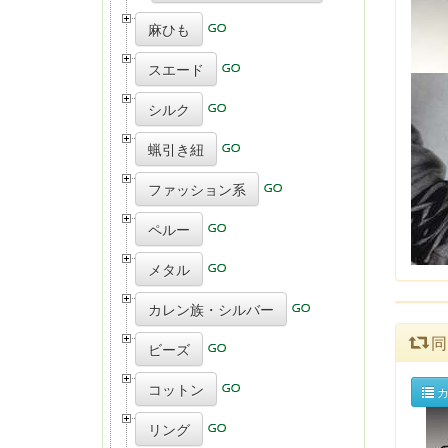
麻ひも
スエード
シルク
蝋引き紐
ファッション系
ペルー
メタル
カレン族・シルバー
同
ビーズ
コットン
カ
リング