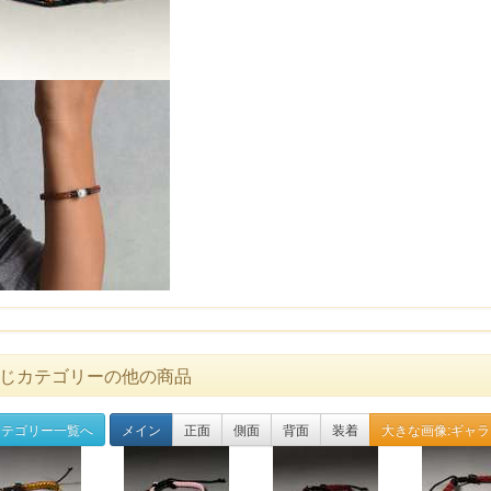
じカテゴリーの他の商品
テゴリー一覧へ
メイン
正面
側面
背面
装着
大きな画像:ギャ