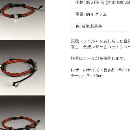
価格:
385 円
/ 個
(本体価格:35
重量: 約 4 グラム
色: 紅海老茶色
貝殻（シェル）をあしらった金属製
置し、合成レザーとコットンコ
脱着はテール部を操作します。
レザーのサイズ：長さ約 15cm 幅
テール：7～10cm