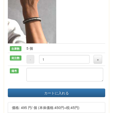
5 個
在庫数
発注数
-
+
備考
カートに入れる
価格:
495 円
/ 個
(本体価格:450円+税:45円)