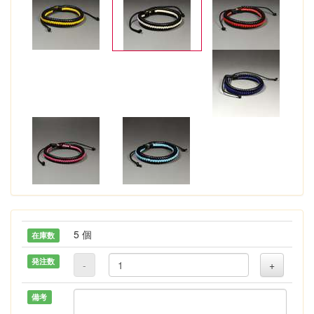
5 個
在庫数
発注数
-
+
備考