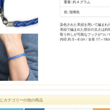
重量: 約 4 グラム
色: 瑠璃色
染色された革紐を用いて編まれ
革紐で編まれた部分の太さは約5
取り外しが可能なフックがつい
内径 約 5～6 cm / 全長 17～
じカテゴリーの他の商品