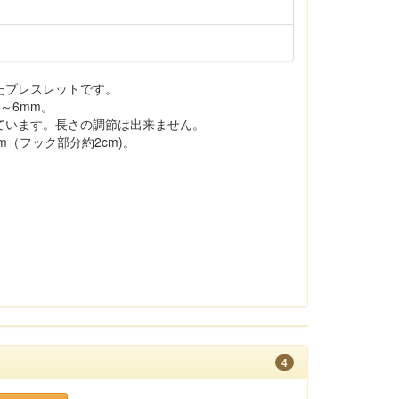
たブレスレットです。
～6mm。
ています。長さの調節は出来ません。
18cm（フック部分約2cm)。
4