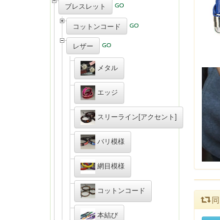
ブレスレット
コットンコード
レザー
メタル
エッジ
スリーライン[アクセント]
バリ模様
網目模様
コットンコード
同
本結び