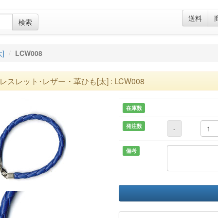
送料
検索
]
LCW008
レスレット･レザー・革ひも[太] : LCW008
在庫数
発注数
-
備考