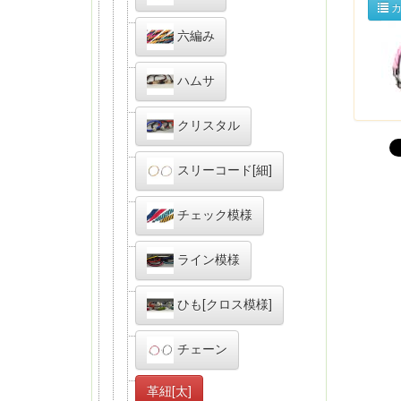
カ
六編み
ハムサ
クリスタル
スリーコード[細]
チェック模様
ライン模様
ひも[クロス模様]
チェーン
革紐[太]