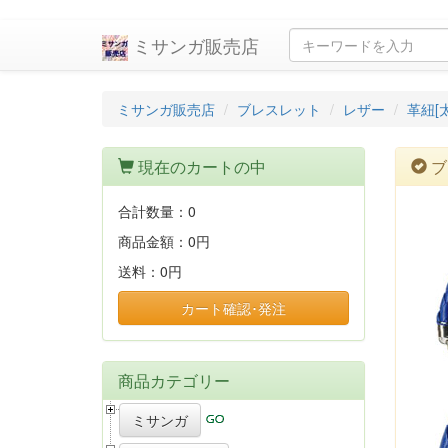
ミサンガ販売店
ミサンガ販売店
ブレスレット
レザー
革紐[太
現在のカートの中
ブ
合計数量：
0
商品金額：
0円
送料：
0円
カート確認･発注
商品カテゴリー
ミサンガ