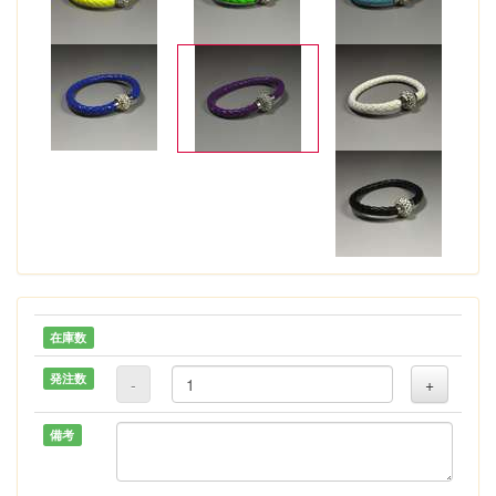
在庫数
発注数
-
+
備考