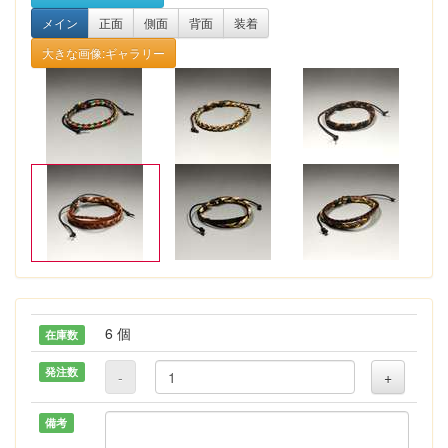
メイン
正面
側面
背面
装着
大きな画像:ギャラリー
6 個
在庫数
発注数
-
+
備考