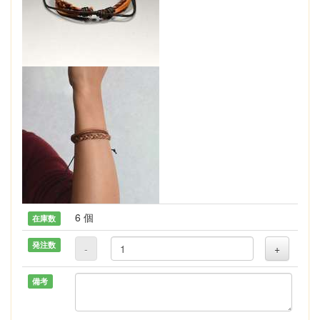
6 個
在庫数
発注数
-
+
備考