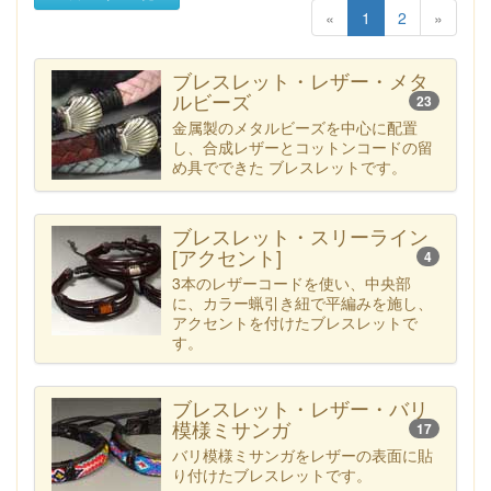
«
1
2
»
ブレスレット・レザー・メタ
ルビーズ
23
金属製のメタルビーズを中心に配置
し、合成レザーとコットンコードの留
め具でできた ブレスレットです。
ブレスレット・スリーライン
[アクセント]
4
3本のレザーコードを使い、中央部
に、カラー蝋引き紐で平編みを施し、
アクセントを付けたブレスレットで
す。
ブレスレット・レザー・バリ
模様ミサンガ
17
バリ模様ミサンガをレザーの表面に貼
り付けたブレスレットです。