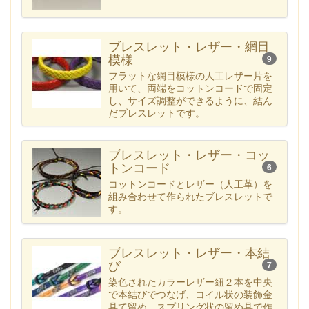
ブレスレット・レザー・網目
模様
9
フラットな網目模様の人工レザー片を
用いて、両端をコットンコードで固定
し、サイズ調整ができるように、結ん
だブレスレットです。
ブレスレット・レザー・コッ
トンコード
6
コットンコードとレザー（人工革）を
組み合わせて作られたブレスレットで
す。
ブレスレット・レザー・本結
び
7
染色されたカラーレザー紐２本を中央
で本結びでつなげ、コイル状の装飾金
具て留め、スプリング状の留め具で作