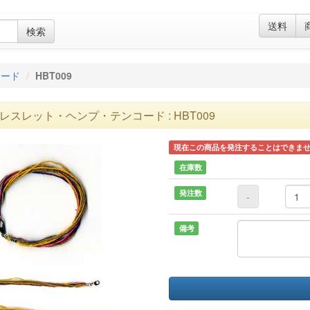
送料
検索
コード
HBT009
レスレット・ヘンプ・テンコード : HBT009
現在この商品を発注することはできま
在庫数
発注数
-
備考