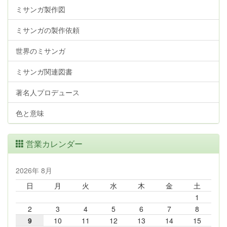
ミサンガ製作図
ミサンガの製作依頼
世界のミサンガ
ミサンガ関連図書
著名人プロデュース
色と意味
営業カレンダー
2026年 8月
日
月
火
水
木
金
土
1
2
3
4
5
6
7
8
9
10
11
12
13
14
15