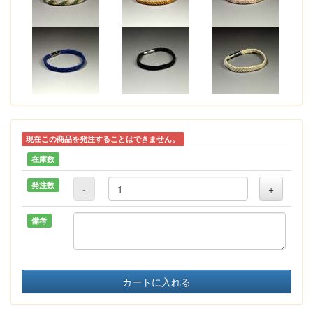
現在この商品を発注することはできません。
在庫数
発注数
-
+
備考
カートに入れる