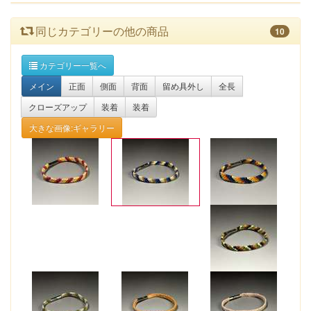
同じカテゴリーの他の商品
10
カテゴリー一覧へ
メイン
正面
側面
背面
留め具外し
全長
クローズアップ
装着
装着
大きな画像:ギャラリー