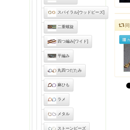
スパイラル[ウッドビーズ]
同
二重螺旋
カ
四つ編み[ワイド]
平編み
丸四つだたみ
麻ひも
ラメ
メタル
ストーンビーズ