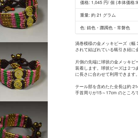
価格:
1,045 円
/ 個
(本体価格:9
重量: 約 21 グラム
色: 錆色・躑躅色・常磐色
渦巻模様の金メッキビーズ（幅 3
されて結ばれている蝋引き紐に
片側の先端に球状の金メッキビ
装着します。球状ビーズは２つ
に長さに合わせて利用できます
テール部を含めたた全長は約 21
手首周りが15～17cm のとこ