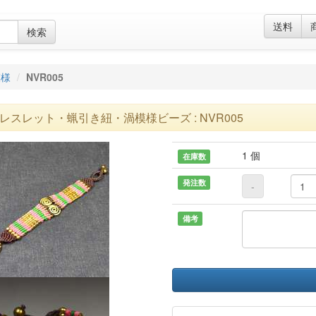
送料
検索
模様
NVR005
レスレット・蝋引き紐・渦模様ビーズ : NVR005
1 個
在庫数
発注数
-
備考