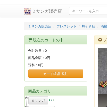
ミサンガ販売店
ミサンガ販売店
ブレスレット
蝋引き紐
渦
現在のカートの中
ブ
合計数量：
0
商品金額：
0円
送料：
0円
カート確認･発注
商品カテゴリー
ミサンガ