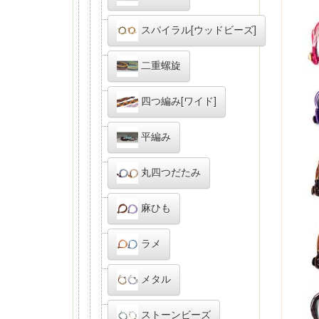
スパイラル[ウッドビーズ]
二重螺旋
四つ編み[ワイド]
平編み
丸四つだたみ
麻ひも
ラメ
メタル
ストーンビーズ