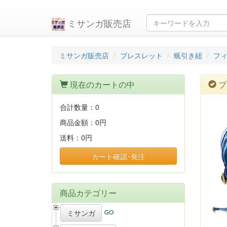
ミサンガ販売店
ミサンガ販売店
ブレスレット
蝋引き紐
フ
現在のカートの中
ブ
合計数量：
0
商品金額：
0円
送料：
0円
カート確認･発注
商品カテゴリー
ミサンガ