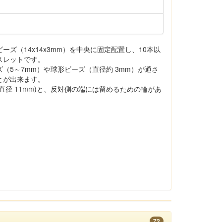
ズ（14x14x3mm）を中央に固定配置し、10本以
スレットです。
（5～7mm）や球形ビーズ（直径約 3mm）が通さ
とが出来ます。
直径 11mm)と、反対側の端には留めるための輪があ
72