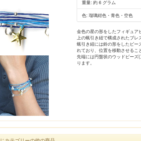
重量: 約 6 グラム
色: 瑠璃紺色・青色・空色
金色の星の形をしたフィギュアビー
上の蝋引き紐で構成されたブレ
蝋引き紐には鈴の形をしたビーズ
れており、位置を移動させるこ
先端には円盤状のウッドビーズ(
ります。
じカテゴリーの他の商品