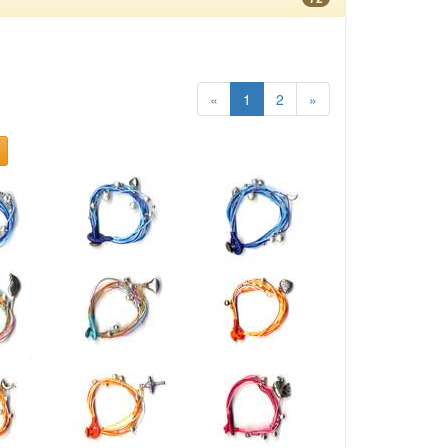
«
1
2
»