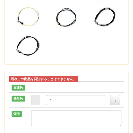
現在この商品を発注することはできません。
在庫数
発注数
-
+
備考