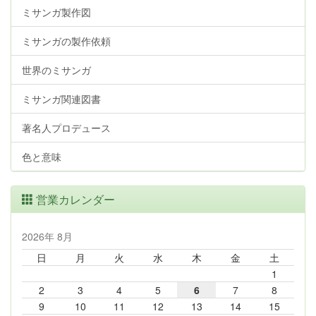
ミサンガ製作図
ミサンガの製作依頼
世界のミサンガ
ミサンガ関連図書
著名人プロデュース
色と意味
営業カレンダー
2026年 8月
日
月
火
水
木
金
土
1
2
3
4
5
6
7
8
9
10
11
12
13
14
15