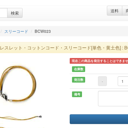
送料
検索
スリーコード
BCW023
レスレット・コットンコード・スリーコード[単色・黄土色] : BC
現在この商品を発注することはできま
在庫数
発注数
-
備考