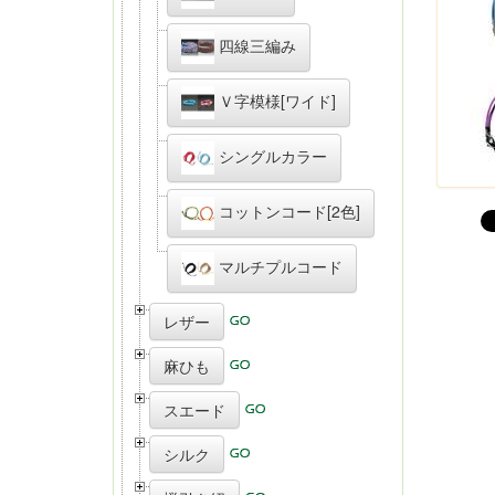
四線三編み
Ｖ字模様[ワイド]
シングルカラー
コットンコード[2色]
マルチプルコード
レザー
麻ひも
スエード
シルク