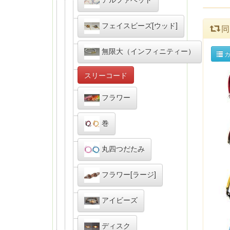
フェイスビーズ[ウッド]
同
無限大（インフィニティー）
カ
スリーコード
フラワー
巻
丸四つだたみ
フラワー[ラージ]
アイビーズ
ディスク