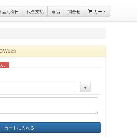
商品到着日
代金支払
返品
問合せ
カート
W023
せん。
+
カートに入れる