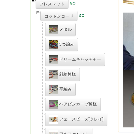
ブレスレット
コットンコード
メタル
5つ編み
ドリームキャッチャー
斜線模様
平編み
ヘアピンカーブ模様
フェースビーズ[クレイ]
アルファベット