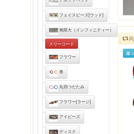
フェイスビーズ[ウッド]
無限大（インフィニティー）
同
スリーコード
カ
フラワー
巻
丸四つだたみ
フラワー[ラージ]
アイビーズ
ディスク