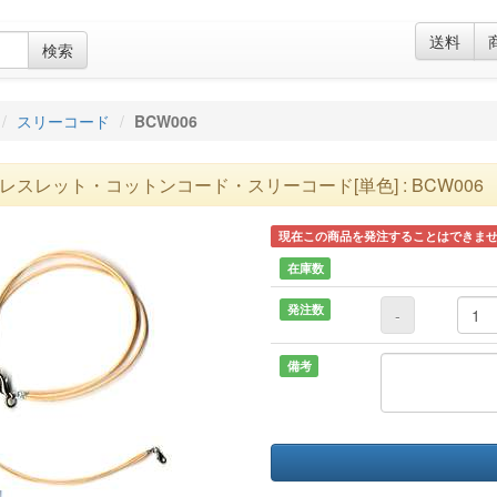
送料
検索
スリーコード
BCW006
レスレット・コットンコード・スリーコード[単色] : BCW006
現在この商品を発注することはできま
在庫数
発注数
-
備考