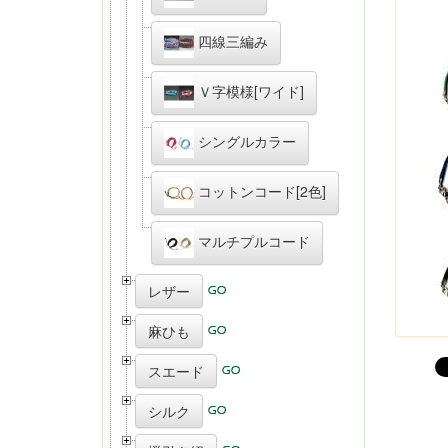
四線三編み
Ｖ字模様[ワイド]
シングルカラー
コットンコード[2色]
マルチプルコード
レザー
麻ひも
スエード
シルク