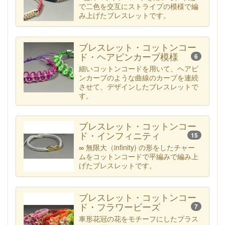
で二色を交互にストライプの模様で編
み上げたブレスレットです。
ブレスレット・コットンコー
ド・ヘアピンカーブ模様
6
細いコットンコードを用いて、ヘアピ
ンカーブのような曲線のカーブを連続
させて、デザインしたブレスレットで
す。
ブレスレット・コットンコー
ド・インフィニティ
15
∞ 無限大（infinity) の形をしたチャー
ムをコットンコードで平編みで編み上
げたブレスレットです。
ブレスレット・コットンコー
ド・フラワービーズ
7
車形花冠の花をモチーフにしたプラス