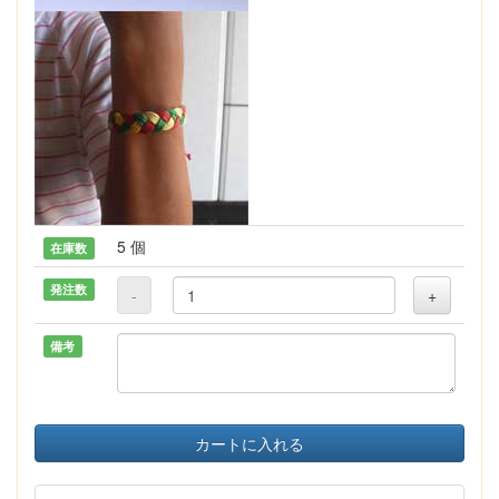
5 個
在庫数
発注数
-
+
備考
カートに入れる