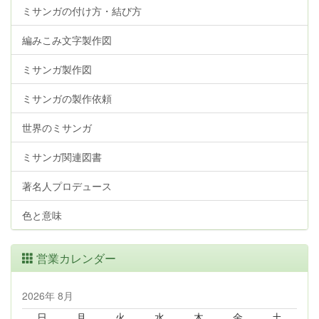
ミサンガの付け方・結び方
編みこみ文字製作図
ミサンガ製作図
ミサンガの製作依頼
世界のミサンガ
ミサンガ関連図書
著名人プロデュース
色と意味
営業カレンダー
2026年 8月
日
月
火
水
木
金
土