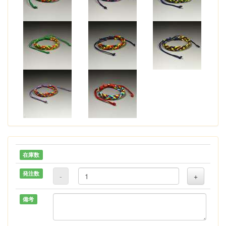
在庫数
発注数
-
+
備考