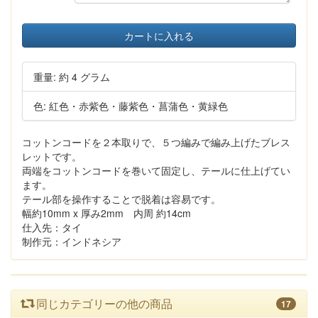
カートに入れる
重量: 約 4 グラム
色: 紅色・赤紫色・藤紫色・菖蒲色・黄緑色
コットンコードを２本取りで、５つ編みで編み上げたブレス
レットです。
両端をコットンコードを巻いて固定し、テールに仕上げてい
ます。
テール部を操作することで脱着は容易です。
幅約10mm x 厚み2mm 内周 約14cm
仕入先：タイ
制作元：インドネシア
同じカテゴリーの他の商品
17