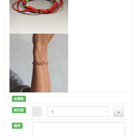
在庫数
発注数
-
+
備考