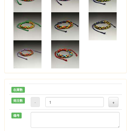
在庫数
発注数
-
+
備考