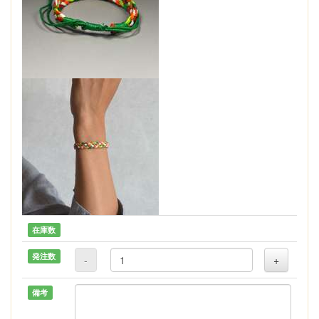
在庫数
発注数
-
+
備考