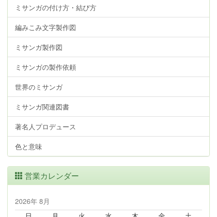
ミサンガの付け方・結び方
編みこみ文字製作図
ミサンガ製作図
ミサンガの製作依頼
世界のミサンガ
ミサンガ関連図書
著名人プロデュース
色と意味
営業カレンダー
2026年 8月
日
月
火
水
木
金
土