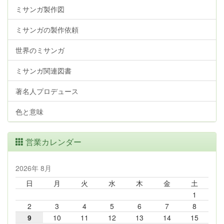
ミサンガ製作図
ミサンガの製作依頼
世界のミサンガ
ミサンガ関連図書
著名人プロデュース
色と意味
営業カレンダー
2026年 8月
日
月
火
水
木
金
土
1
2
3
4
5
6
7
8
9
10
11
12
13
14
15