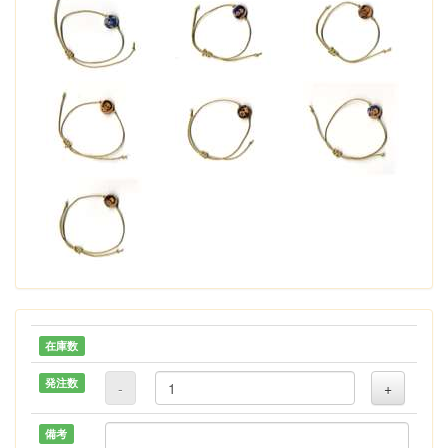
在庫数
発注数
-
+
備考