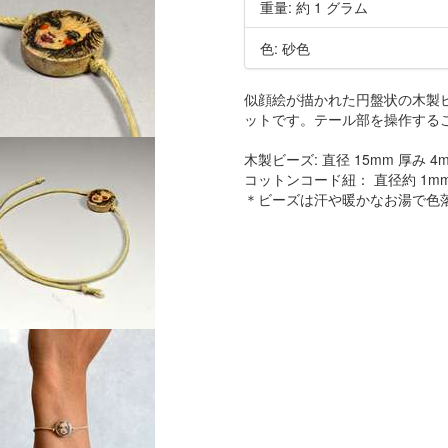
重量: 約 1 グラム
色: 砂色
似顔絵が描かれた円盤状の木製
ットです。テール部を操作する
木製ビーズ: 直径 15mm 厚み 4
コットンコード紐： 直径約 1m
＊ビーズは汗や暖かなお湯で色