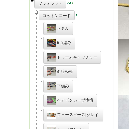
ブレスレット
コットンコード
メタル
5つ編み
ドリームキャッチャー
斜線模様
平編み
ヘアピンカーブ模様
フェースビーズ[クレイ]
アルファベット