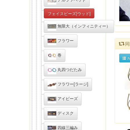
フェイスビーズ[ウッド]
無限大（インフィニティー）
フラワー
同
巻
カ
丸四つだたみ
フラワー[ラージ]
アイビーズ
ディスク
四線三編み