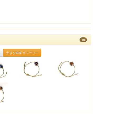
10
真
大きな画像:ギャラリー