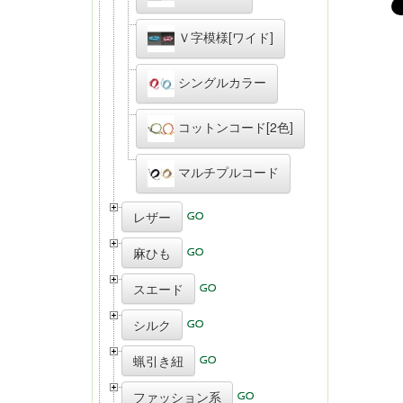
Ｖ字模様[ワイド]
シングルカラー
コットンコード[2色]
マルチプルコード
レザー
麻ひも
スエード
シルク
蝋引き紐
ファッション系