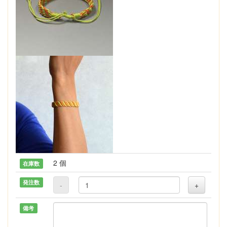
2 個
在庫数
発注数
-
+
備考