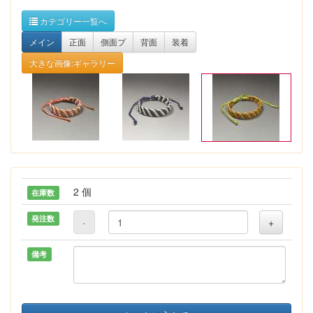
カテゴリー一覧へ
メイン
正面
側面プ
背面
装着
大きな画像:ギャラリー
2 個
在庫数
発注数
-
+
備考