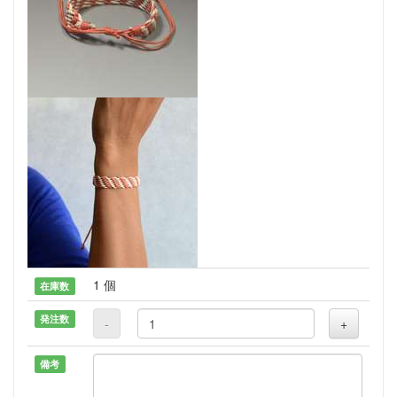
1 個
在庫数
発注数
-
+
備考