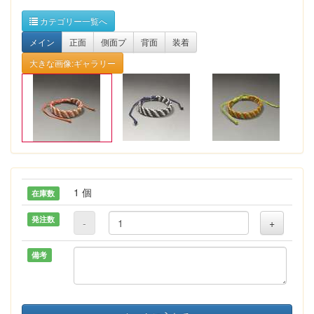
カテゴリー一覧へ
メイン
正面
側面プ
背面
装着
大きな画像:ギャラリー
1 個
在庫数
発注数
-
+
備考