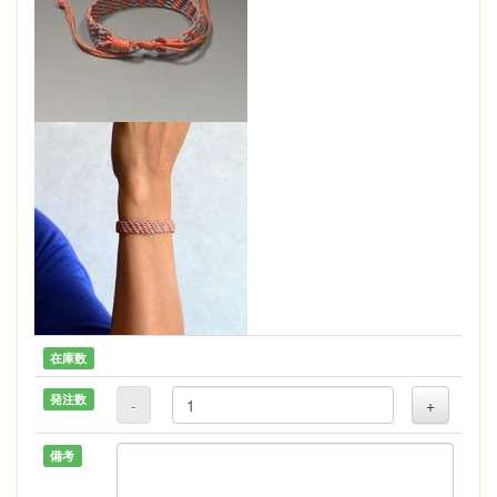
在庫数
発注数
-
+
備考