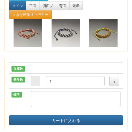
メイン
正面
側面プ
背面
装着
大きな画像:ギャラリー
在庫数
発注数
-
+
備考
カートに入れる