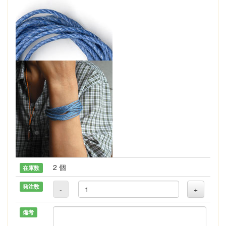
2 個
在庫数
発注数
-
+
備考