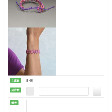
8 個
在庫数
発注数
-
+
備考