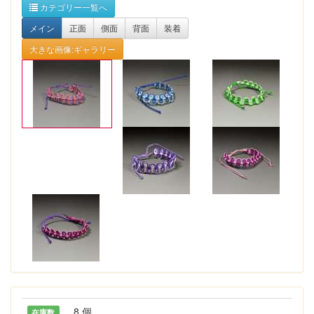
カテゴリー一覧へ
メイン
正面
側面
背面
装着
大きな画像:ギャラリー
8 個
在庫数