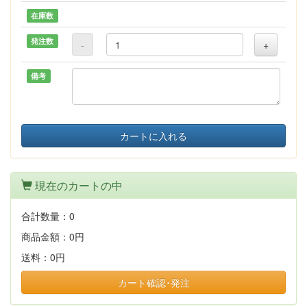
在庫数
発注数
-
+
備考
カートに入れる
現在のカートの中
合計数量：
0
商品金額：
0円
送料：
0円
カート確認･発注