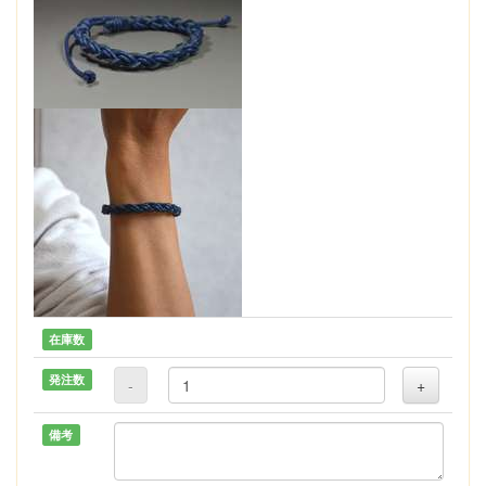
在庫数
発注数
-
+
備考