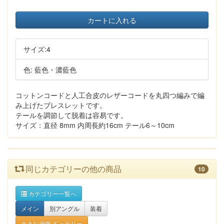
カートに入れる
サイズ:4
色: 藍色・濃藍色
コットンコードと人工合皮のレザーコードを丸四つ編みで編
み上げたブレスレットです。
テールを調節して脱着は容易です。
サイズ：直径 8mm 内周長約16cm テール6～10cm
同じカテゴリーの他の商品
10
カテゴリー一覧へ
メイン
別アングル
装着
大きな画像:ギャラリー