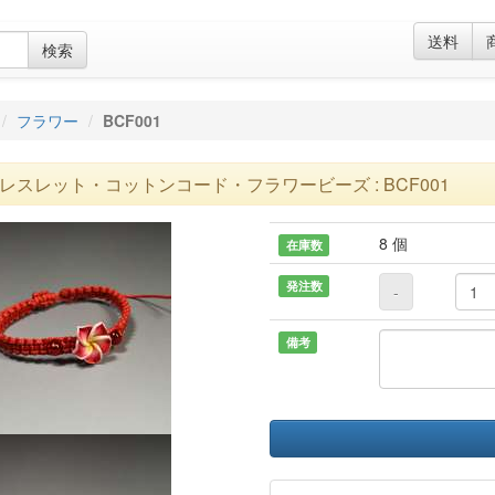
送料
検索
フラワー
BCF001
レスレット・コットンコード・フラワービーズ : BCF001
8 個
在庫数
発注数
-
備考