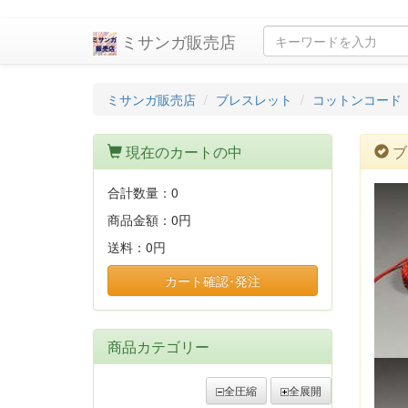
ミサンガ販売店
ミサンガ販売店
ブレスレット
コットンコード
現在のカートの中
ブ
合計数量：
0
商品金額：
0円
送料：
0円
カート確認･発注
商品カテゴリー
全圧縮
全展開