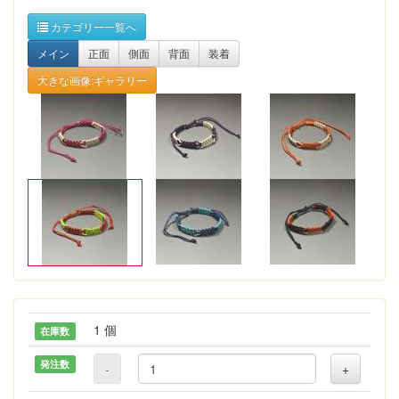
カテゴリー一覧へ
メイン
正面
側面
背面
装着
大きな画像:ギャラリー
1 個
在庫数
発注数
-
+