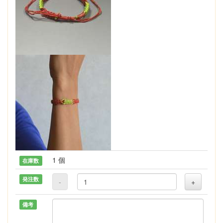
1 個
在庫数
発注数
-
+
備考