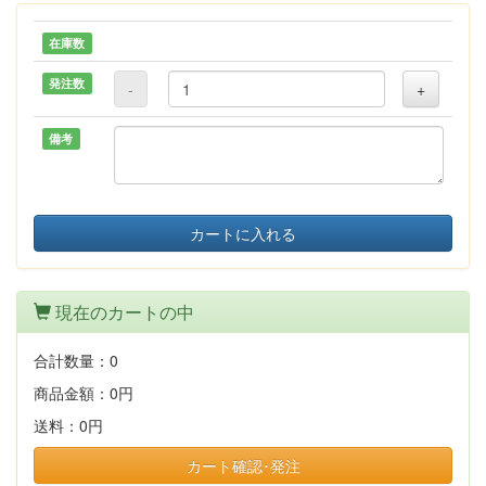
在庫数
発注数
-
+
備考
カートに入れる
現在のカートの中
合計数量：
0
商品金額：
0円
送料：
0円
カート確認･発注