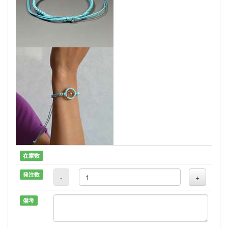
在庫数
発注数
-
+
備考