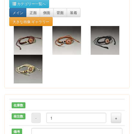
カテゴリー一覧へ
メイン
正面
側面
背面
装着
大きな画像:ギャラリー
在庫数
発注数
-
+
備考