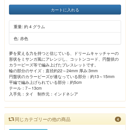
カートに入れる
重量: 約 4 グラム
色: 赤色
夢を変える力を持つと信じている、ドリームキャッチャーの
形状をミサンガ風にアレンジし、コットンコード、円盤状の
カラービーズ等で編み上げたブレスレットです。
輪の部分のサイズ：直径約22～24mm 厚み:3mm
円盤状のカラービーズが連なっている部分：約13～15mm
平編で編み上げられている部分：約5cm
テール：7～13cm
入手先：タイ 制作元：インドネシア
同じカテゴリーの他の商品
4