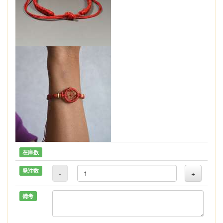
在庫数
発注数
-
+
備考