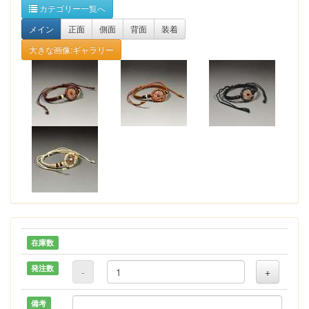
カテゴリー一覧へ
メイン
正面
側面
背面
装着
大きな画像:ギャラリー
在庫数
発注数
-
+
備考