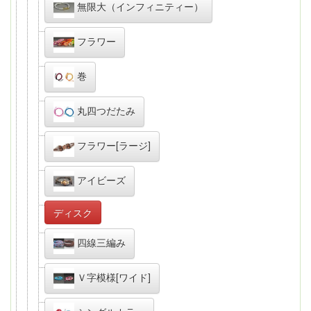
無限大（インフィニティー）
フラワー
巻
丸四つだたみ
フラワー[ラージ]
アイビーズ
ディスク
四線三編み
Ｖ字模様[ワイド]