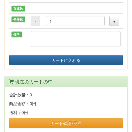
在庫数
発注数
-
+
備考
カートに入れる
現在のカートの中
合計数量：
0
商品金額：
0円
送料：
0円
カート確認･発注