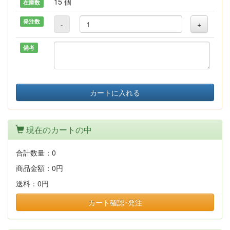
15 個
在庫数
発注数
-
+
備考
カートに入れる
現在のカートの中
合計数量：
0
商品金額：
0円
送料：
0円
カート確認･発注