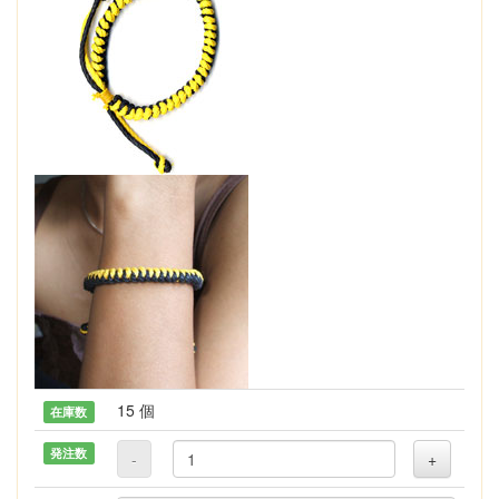
15 個
在庫数
発注数
-
+