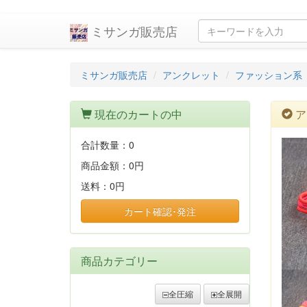
ミサンガ販売店
ミサンガ販売店
アンクレット
ファッション系
現在のカートの中
ア
合計数量：
0
商品金額：
0円
送料：
0円
カート確認･発注
商品カテゴリー
全圧縮
全展開