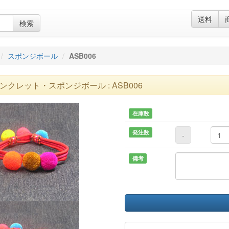
送料
検索
スポンジボール
ASB006
ンクレット・スポンジボール : ASB006
在庫数
発注数
-
備考