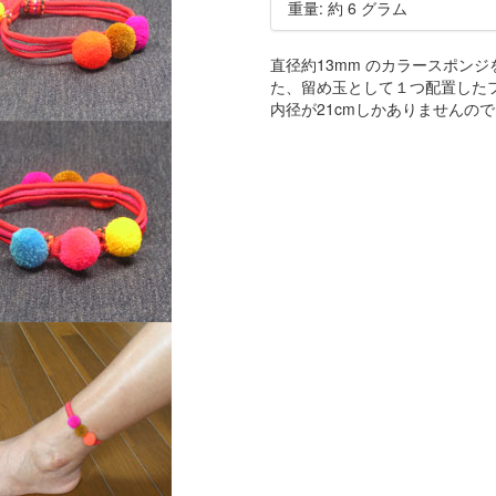
重量: 約 6 グラム
直径約13mm のカラースポン
た、留め玉として１つ配置した
内径が21cmしかありませんの