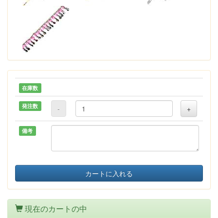
在庫数
発注数
-
+
備考
カートに入れる
現在のカートの中