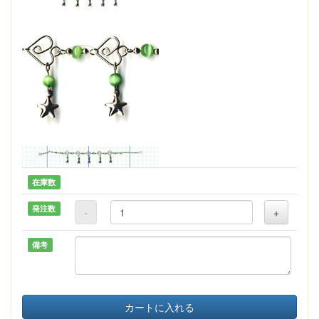
在庫数
発注数
-
+
備考
カートに入れる